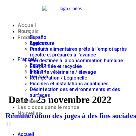
Accueil
Nous
Français
Produits
Español
English
Agriculture
Deutsch
Produits alimentaires prêts à l'emploi après
récolte et préparés à l'avance
Français
Eau destinée à la consommation humaine
Español
Eau purifiée et recyclée
English
Industrie vétérinaire / élevage
Deutsch
Réfrigération / Légionelle
Piscines et installations aquatiques
Désinfection des environnements et des
surfaces
Date :
25 novembre 2022
Services
Les clodos dans le monde
Nouvelles
Rémunération des juges à des fins sociales
Accueil