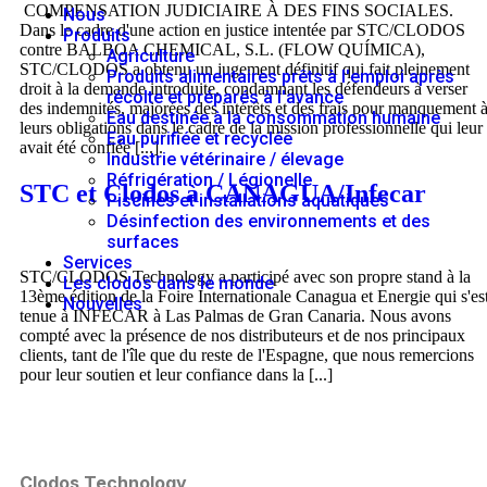
COMPENSATION JUDICIAIRE À DES FINS SOCIALES.
Nous
Dans le cadre d'une action en justice intentée par STC/CLODOS
Produits
contre BALBOA CHEMICAL, S.L. (FLOW QUÍMICA),
Agriculture
STC/CLODOS a obtenu un jugement définitif qui fait pleinement
Produits alimentaires prêts à l'emploi après
droit à la demande introduite, condamnant les défendeurs à verser
récolte et préparés à l'avance
des indemnités, majorées des intérêts et des frais pour manquement 
Eau destinée à la consommation humaine
leurs obligations dans le cadre de la mission professionnelle qui leur
Eau purifiée et recyclée
avait été confiée [...].
Industrie vétérinaire / élevage
Réfrigération / Légionelle
STC et Clodos à CANAGUA/Infecar
Piscines et installations aquatiques
Désinfection des environnements et des
surfaces
Services
STC/CLODOS Technology a participé avec son propre stand à la
Les clodos dans le monde
13ème édition de la Foire Internationale Canagua et Energie qui s'es
Nouvelles
tenue à INFECAR à Las Palmas de Gran Canaria. Nous avons
compté avec la présence de nos distributeurs et de nos principaux
clients, tant de l'île que du reste de l'Espagne, que nous remercions
pour leur soutien et leur confiance dans la [...]
Clodos Technology