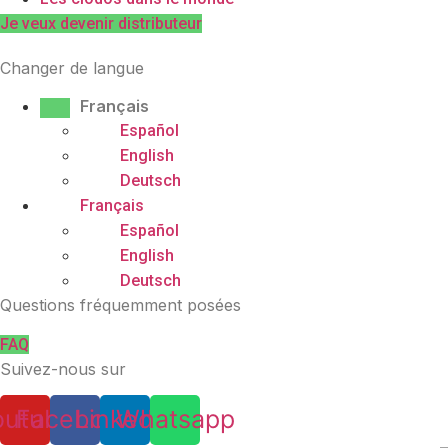
Je veux devenir distributeur
Changer de langue
Français
Español
English
Deutsch
Français
Español
English
Deutsch
Questions fréquemment posées
FAQ
Suivez-nous sur
outube
Facebook
Linkedin
Whatsapp