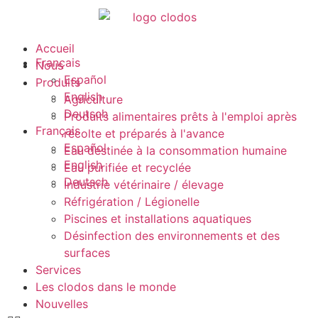
Accueil
Français
Nous
Español
Produits
English
Agriculture
Deutsch
Produits alimentaires prêts à l'emploi après
Français
récolte et préparés à l'avance
Español
Eau destinée à la consommation humaine
English
Eau purifiée et recyclée
Deutsch
Industrie vétérinaire / élevage
Réfrigération / Légionelle
Piscines et installations aquatiques
Désinfection des environnements et des
surfaces
Services
Les clodos dans le monde
Nouvelles