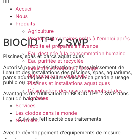
Accueil
Nous
Produits
Agriculture
TP®
Produits alimentaires prêts à l'emploi après
BIOCID
2 SWP
récolte et préparés à l'avance
Eau destinée à la consommation humaine
Piscines, spas et parcs aquatiques
Eau purifiée et recyclée
Autorisé pour la désinfection et l'assainissement de
Industrie vétérinaire / élevage
l'eau et des installations des piscines, spas, aquariums,
Réfrigération / Légionelle
parcs aquatiques et autres eaux de baignade à usage
public ou privé.
Piscines et installations aquatiques
Désinfection des environnements et des
Avantages de l'utilisation de BIOCID TP® 2 SWP dans
surfaces
l'eau de baignade.
Services
Les clodos dans le monde
Suivi de l'efficacité des traitements
Nouvelles
Avec le développement d'équipements de mesure