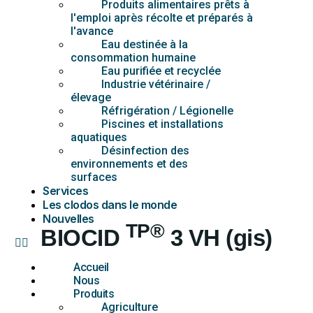
Produits alimentaires prêts à
l'emploi après récolte et préparés à
l'avance
Eau destinée à la
consommation humaine
Eau purifiée et recyclée
Industrie vétérinaire /
élevage
Réfrigération / Légionelle
Piscines et installations
aquatiques
Désinfection des
environnements et des
surfaces
Services
Les clodos dans le monde
Nouvelles
TP®
BIOCID
3 VH (gis)
Industrie de l'élevage et des
Accueil
services vétérinaires
Nous
Produits
Agriculture