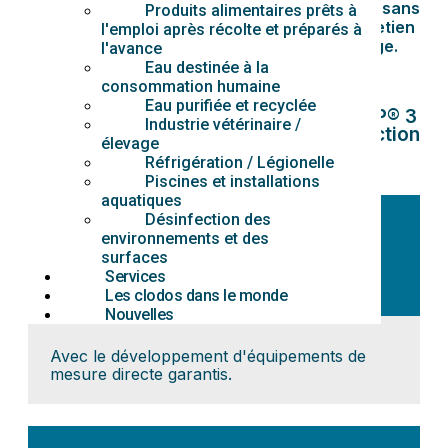
Assainissement et désinfection vétérinaires sans
Produits alimentaires prêts à
contact avec les animaux, optimisant l'entretien
l'emploi après récolte et préparés à
et la biosécurité des installations d'élevage.
l'avance
Biocide généré in situ
.
Eau destinée à la
consommation humaine
Eau purifiée et recyclée
Avantages de l'utilisation de BIOCID TP® 3
Industrie vétérinaire /
VH (gis) dans le processus de désinfection
élevage
du bétail
Réfrigération / Légionelle
Piscines et installations
aquatiques
Désinfection des
environnements et des
surfaces
Suivi de l'efficacité des
traitements
Services
Les clodos dans le monde
Nouvelles
Avec le développement d'équipements de
mesure directe garantis.