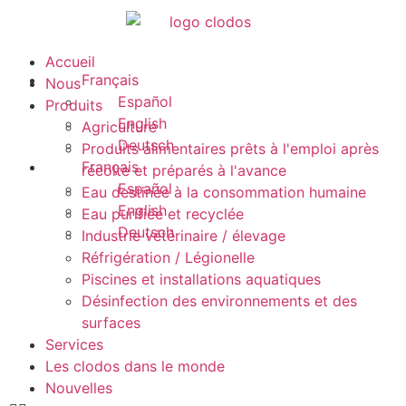
Accueil
Français
Nous
Español
Produits
English
Agriculture
Deutsch
Produits alimentaires prêts à l'emploi après
Français
récolte et préparés à l'avance
Español
Eau destinée à la consommation humaine
English
Eau purifiée et recyclée
Deutsch
Industrie vétérinaire / élevage
Réfrigération / Légionelle
Piscines et installations aquatiques
Désinfection des environnements et des
surfaces
Services
Les clodos dans le monde
Nouvelles