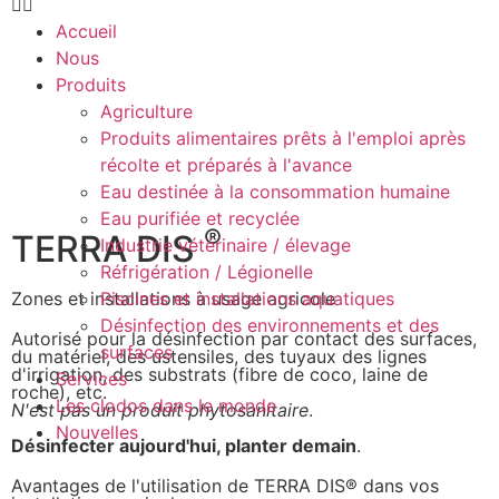
Accueil
Nous
Produits
Agriculture
Produits alimentaires prêts à l'emploi après
récolte et préparés à l'avance
Eau destinée à la consommation humaine
Eau purifiée et recyclée
®
TERRA DIS
Industrie vétérinaire / élevage
Réfrigération / Légionelle
Zones et installations à usage agricole
Piscines et installations aquatiques
Désinfection des environnements et des
Autorisé pour la désinfection par contact des surfaces,
surfaces
du matériel, des ustensiles, des tuyaux des lignes
d'irrigation, des substrats (fibre de coco, laine de
Services
roche), etc.
Les clodos dans le monde
N'est pas un produit phytosanitaire
.
Nouvelles
Désinfecter aujourd'hui, planter demain
.
Avantages de l'utilisation de TERRA DIS® dans vos