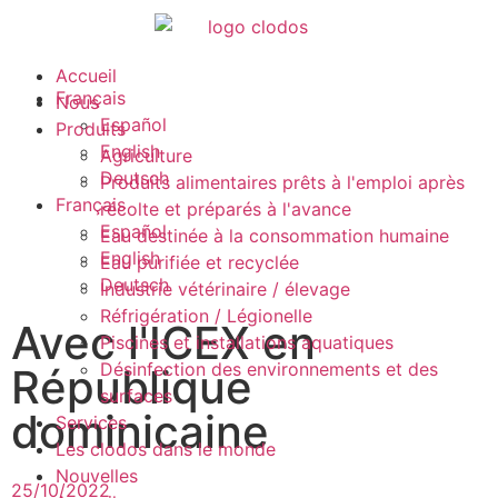
Accueil
Français
Nous
Español
Produits
English
Agriculture
Deutsch
Produits alimentaires prêts à l'emploi après
Français
récolte et préparés à l'avance
Español
Eau destinée à la consommation humaine
English
Eau purifiée et recyclée
Deutsch
Industrie vétérinaire / élevage
Réfrigération / Légionelle
Avec l'ICEX en
Piscines et installations aquatiques
Désinfection des environnements et des
République
surfaces
dominicaine
Services
Les clodos dans le monde
Nouvelles
25/10/2022