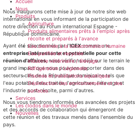
Accueil
Nous
Nous inaugurons cette mise à jour de notre site web
Produits
international en vous informant de la participation de
Agriculture
notre direction au Forum international Espagne -
Produits alimentaires prêts à l'emploi après
République dominicaine.
récolte et préparés à l'avance
Ayant été sélectionnés par l'
ICEX
comme une
Eau destinée à la consommation humaine
entreprise intéressante et potentielle pour cette
Eau purifiée et recyclée
réunion d'affaires
, nous vérifions déjà sur le terrain le
Industrie vétérinaire / élevage
grand impact que nous pouvons apporter dans des
Réfrigération / Légionelle
secteurs clés de la République dominicaine tels que
Piscines et installations aquatiques
l'eau potable, l'eau traitée, l'agriculture, l'élevage et
Désinfection des environnements et des
l'industrie post-récolte, parmi d'autres.
surfaces
Services
Nous vous tiendrons informés des avancées des projets
Les clodos dans le monde
et des accords de collaboration qui émergeront de
Nouvelles
cette réunion et des travaux menés dans l'ensemble du
pays.