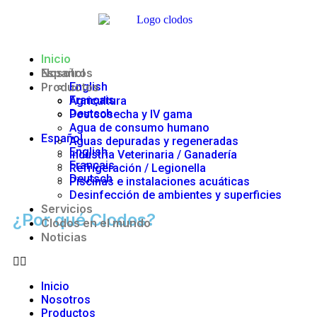
Inicio
Nosotros
Español
Productos
English
Français
Agricultura
Deutsch
Postcosecha y IV gama
Agua de consumo humano
Español
Aguas depuradas y regeneradas
English
Industria Veterinaria / Ganadería
Français
Refrigeración / Legionella
Deutsch
Piscinas e instalaciones acuáticas
Desinfección de ambientes y superficies
Servicios
¿Por qué Clodos?
Clodos en el mundo
Noticias
Inicio
Nosotros
Productos