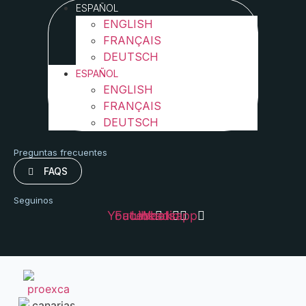
ESPAÑOL
ENGLISH
FRANÇAIS
DEUTSCH
ESPAÑOL
ENGLISH
FRANÇAIS
DEUTSCH
Preguntas frecuentes
FAQS
Seguinos
Youtube
Facebook
Linkedin
Whatsapp