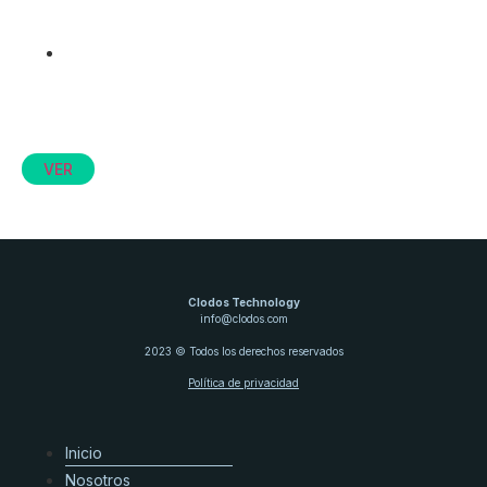
BIOCID TP® 3 VH (gis)
Ganadería e Industria
Veterinaria
VER
Clodos Technology
info@clodos.com
2023 © Todos los derechos reservados
Política de privacidad
Inicio
Nosotros