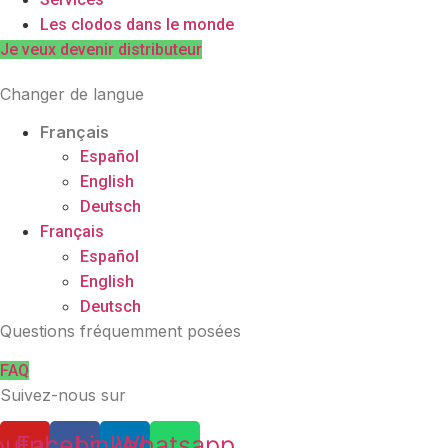
Les clodos dans le monde
Je veux devenir distributeur
Changer de langue
Français
Español
English
Deutsch
Français
Español
English
Deutsch
Questions fréquemment posées
FAQ
Suivez-nous sur
outube
Facebook
Linkedin
Whatsapp