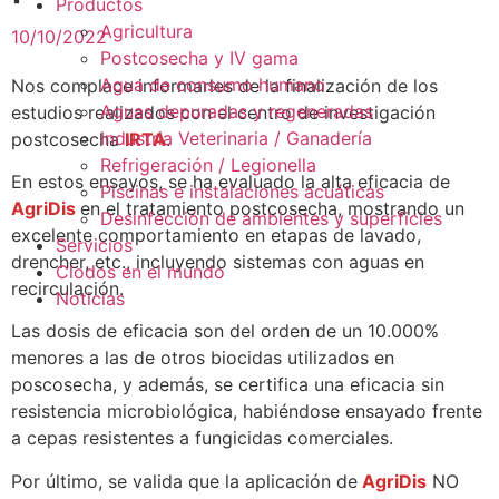
Productos
Agricultura
10/10/2022
Postcosecha y IV gama
Agua de consumo humano
Nos complace informarles de la finalización de los
Aguas depuradas y regeneradas
estudios realizados con el centro de investigación
Industria Veterinaria / Ganadería
postcosecha
IRTA
.
Refrigeración / Legionella
En estos ensayos, se ha evaluado la alta eficacia de
Piscinas e instalaciones acuáticas
AgriDis
en el tratamiento postcosecha, mostrando un
Desinfección de ambientes y superficies
excelente comportamiento en etapas de lavado,
Servicios
drencher, etc., incluyendo sistemas con aguas en
Clodos en el mundo
recirculación.
Noticias
Las dosis de eficacia son del orden de un 10.000%
menores a las de otros biocidas utilizados en
poscosecha, y además, se certifica una eficacia sin
resistencia microbiológica, habiéndose ensayado frente
a cepas resistentes a fungicidas comerciales.
Por último, se valida que la aplicación de
AgriDis
NO