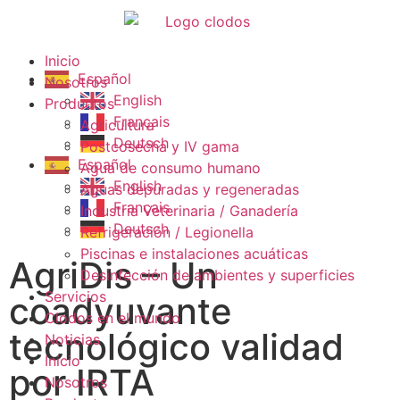
Inicio
Español
Nosotros
English
Productos
Français
Agricultura
Deutsch
Postcosecha y IV gama
Español
Agua de consumo humano
English
Aguas depuradas y regeneradas
Français
Industria Veterinaria / Ganadería
Deutsch
Refrigeración / Legionella
Piscinas e instalaciones acuáticas
AgriDis – Un
Desinfección de ambientes y superficies
Servicios
coadyuvante
Clodos en el mundo
tecnológico validad
Noticias
Inicio
por IRTA
Nosotros