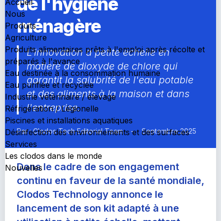
de l'hygiène
Accueil
Nous
ménagère
Produits
Agriculture
Produits alimentaires prêts à l'emploi après récolte et
L'innovation à petite échelle en
préparés à l'avance
matière de dioxyde de chlore qui
Eau destinée à la consommation humaine
garantit la salubrité de l'eau potable
Eau purifiée et recyclée
et des aliments à la maison et dans
Industrie vétérinaire / élevage
l'entreprise.
Réfrigération / Légionelle
Piscines et installations aquatiques
Par : Clodos Tech Editorial Team
-
Septembre 2025
Désinfection des environnements et des surfaces
Services
Les clodos dans le monde
Dans le cadre de son engagement
Nouvelles
continu en faveur de la santé mondiale,
Clodos Technology annonce le
lancement de son kit adapté à une