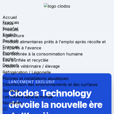
Accueil
Français
Nous
Español
Produits
English
Agriculture
Deutsch
Produits alimentaires prêts à l'emploi après récolte et
Français
préparés à l'avance
Español
Eau destinée à la consommation humaine
English
Eau purifiée et recyclée
Deutsch
Industrie vétérinaire / élevage
Réfrigération / Légionelle
Piscines et installations aquatiques
LANCEMENT EXCLUSIF
Désinfection des environnements et des surfaces
Clodos Technology
Services
Les clodos dans le monde
dévoile la nouvelle ère
Nouvelles