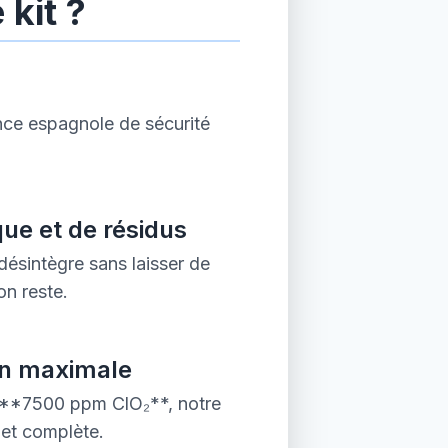
 kit ?
ence espagnole de sécurité
ue et de résidus
 désintègre sans laisser de
on reste.
on maximale
à **7500 ppm ClO₂**, notre
 et complète.