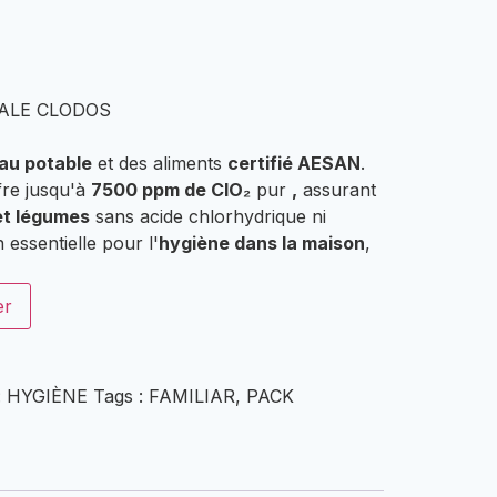
IALE CLODOS
eau potable
et des aliments
certifié AESAN
.
fre jusqu'à
7500 ppm de ClO₂
pur
,
assurant
 et légumes
sans acide chlorhydrique ni
n essentielle pour l'
hygiène dans la maison
,
er
:
HYGIÈNE
Tags :
FAMILIAR
,
PACK