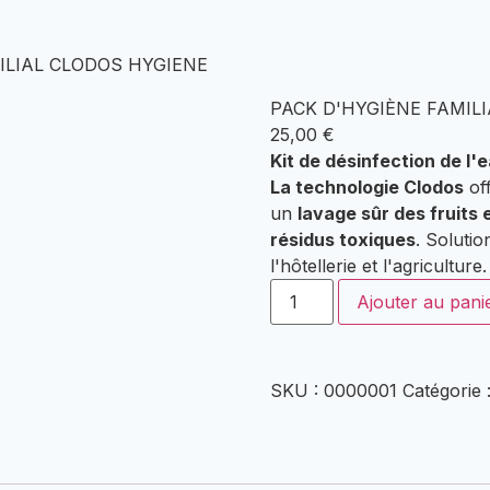
ILIAL CLODOS HYGIENE
PACK D'HYGIÈNE FAMIL
25,00
€
Kit de désinfection de l'
La technologie Clodos
of
un
lavage sûr des fruits
résidus toxiques
. Solutio
l'hôtellerie et l'agriculture.
PACK
Ajouter au pani
HYGIÈNE
FAMILIALE
CLODOS
quantité
SKU :
0000001
Catégorie 