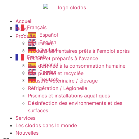
Accueil
Français
Nous
Español
Produits
English
Agriculture
Deutsch
Produits alimentaires prêts à l'emploi après
Français
récolte et préparés à l'avance
Español
Eau destinée à la consommation humaine
English
Eau purifiée et recyclée
Deutsch
Industrie vétérinaire / élevage
Réfrigération / Légionelle
Piscines et installations aquatiques
Désinfection des environnements et des
surfaces
Services
Les clodos dans le monde
Nouvelles