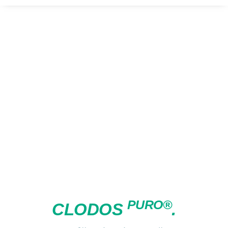
PURO®
CLODOS
.