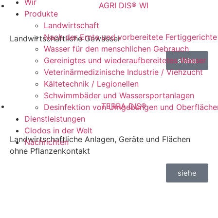
Wir
AGRI DIS® WI
Produkte
Landwirtschaft
Nach der Ernte und vorbereitete Fertiggerichte
Landwirtschaftliche Gewässer
Wasser für den menschlichen Gebrauch
Gereinigtes und wiederaufbereitetes Wasser
siehe
Veterinärmedizinische Industrie / Viehzucht
Kältetechnik / Legionellen
Schwimmbäder und Wassersportanlagen
TERRA DIS®
Desinfektion von Umgebungen und Oberfläche
Dienstleistungen
Clodos in der Welt
Landwirtschaftliche Anlagen, Geräte und Flächen
Nachrichten
ohne Pflanzenkontakt
siehe