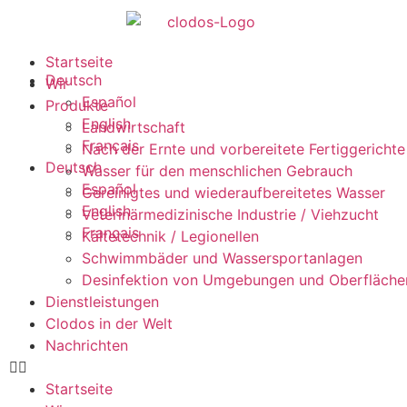
Startseite
Deutsch
Wir
Español
Produkte
English
Landwirtschaft
Français
Nach der Ernte und vorbereitete Fertiggerichte
Deutsch
Wasser für den menschlichen Gebrauch
Español
Gereinigtes und wiederaufbereitetes Wasser
English
Veterinärmedizinische Industrie / Viehzucht
Français
Kältetechnik / Legionellen
Schwimmbäder und Wassersportanlagen
Desinfektion von Umgebungen und Oberfläche
Dienstleistungen
Clodos in der Welt
Nachrichten
Startseite