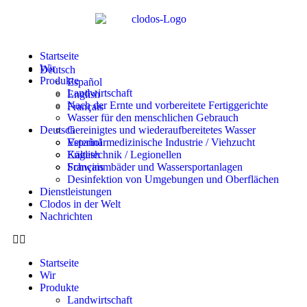
Startseite
Wir
Deutsch
Produkte
Español
Landwirtschaft
English
Nach der Ernte und vorbereitete Fertiggerichte
Français
Wasser für den menschlichen Gebrauch
Deutsch
Gereinigtes und wiederaufbereitetes Wasser
Veterinärmedizinische Industrie / Viehzucht
Español
Kältetechnik / Legionellen
English
Schwimmbäder und Wassersportanlagen
Français
Desinfektion von Umgebungen und Oberflächen
Dienstleistungen
Clodos in der Welt
Nachrichten
Startseite
Wir
Produkte
Landwirtschaft