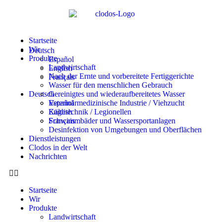
Startseite
Wir
Deutsch
Produkte
Español
Landwirtschaft
English
Nach der Ernte und vorbereitete Fertiggerichte
Français
Wasser für den menschlichen Gebrauch
Deutsch
Gereinigtes und wiederaufbereitetes Wasser
Veterinärmedizinische Industrie / Viehzucht
Español
Kältetechnik / Legionellen
English
Schwimmbäder und Wassersportanlagen
Français
Desinfektion von Umgebungen und Oberflächen
Dienstleistungen
Clodos in der Welt
Nachrichten
Startseite
Wir
Produkte
Landwirtschaft