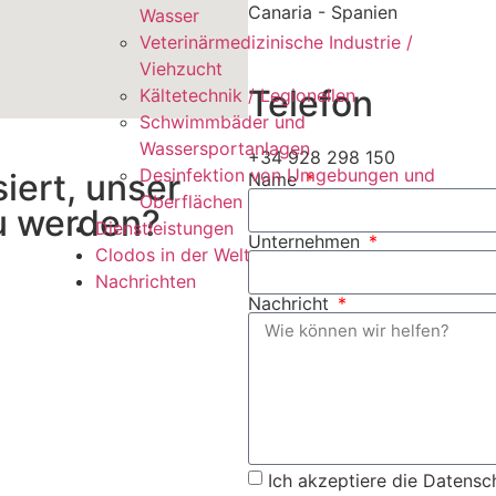
Canaria - Spanien
Wasser
Veterinärmedizinische Industrie /
Viehzucht
Telefon
Kältetechnik / Legionellen
Schwimmbäder und
Wassersportanlagen
+34 928 298 150
Desinfektion von Umgebungen und
iert, unser
Name
Oberflächen
u werden?
Dienstleistungen
Unternehmen
Clodos in der Welt
Nachrichten
Nachricht
Ich akzeptiere die Datens