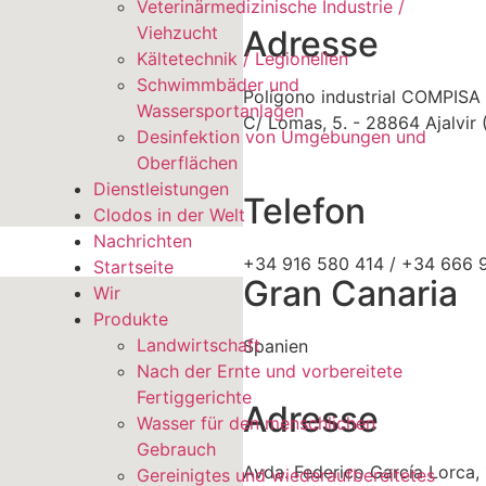
Veterinärmedizinische Industrie /
Viehzucht
Adresse
Kältetechnik / Legionellen
Schwimmbäder und
Polígono industrial COMPISA
Wassersportanlagen
C/ Lomas, 5. - 28864 Ajalvir 
Desinfektion von Umgebungen und
Oberflächen
Dienstleistungen
Telefon
Clodos in der Welt
Nachrichten
+34 916 580 414 / +34 666 
Startseite
Gran Canaria
Wir
Produkte
Landwirtschaft
Spanien
Nach der Ernte und vorbereitete
Fertiggerichte
Adresse
Wasser für den menschlichen
Gebrauch
Avda. Federico García Lorca, 
Gereinigtes und wiederaufbereitetes