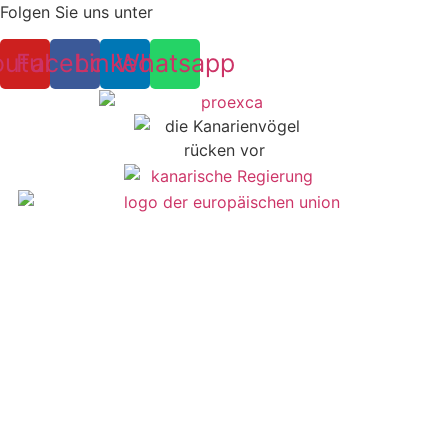
Folgen Sie uns unter
outube
Facebook
Linkedin
Whatsapp