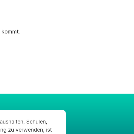
g kommt.
aushalten, Schulen,
In meiner Sonderschule h
ung zu verwenden, ist
der Clodos-Technologie 